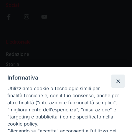
Social
L’editoriale
Redazione
Storia
Informativa
Abbonamenti
Utilizziamo cookie o tecnologie simili per
finalità tecniche e, con il tuo consenso, anche per
Abbonamento Annuale Digitale
altre finalità ("interazioni e funzionalità semplici",
"miglioramento dell'esperienza", "misurazione" e
Abbonamento Annuale Cartaceo
"targeting e pubblicità") come specificato nella
Abbonamento Singola Copia Digitale
cookie policy.
Cliccando su "accetta" acconsenti all'utilizzo dei