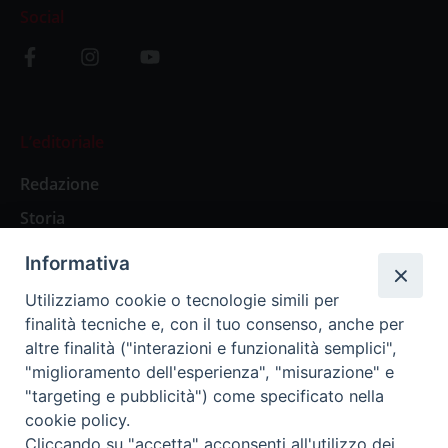
Social
L’editoriale
Redazione
Storia
Informativa
Abbonamenti
Utilizziamo cookie o tecnologie simili per
finalità tecniche e, con il tuo consenso, anche per
Abbonamento Annuale Digitale
altre finalità ("interazioni e funzionalità semplici",
"miglioramento dell'esperienza", "misurazione" e
Abbonamento Annuale Cartaceo
"targeting e pubblicità") come specificato nella
Abbonamento Singola Copia Digitale
cookie policy.
Cliccando su "accetta" acconsenti all'utilizzo dei