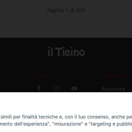
Pagina 1 di 459
Social
L’editoriale
Redazione
i
Storia
y
imili per finalità tecniche e, con il tuo consenso, anche per 
amento dell'esperienza", "misurazione" e "targeting e pubbli