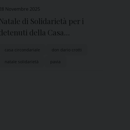
28 Novembre 2025
Natale di Solidarietà per i
detenuti della Casa
Circondariale di Pavia
casa circondariale
don dario crotti
natale solidarietà
pavia