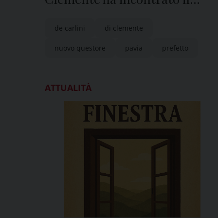
prefetto De Carlini
de carlini
di clemente
nuovo questore
pavia
prefetto
ATTUALITÀ