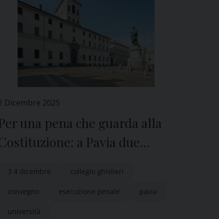
2 Dicembre 2025
Per una pena che guarda alla
Costituzione: a Pavia due
giorni di confronto
3 4 dicembre
collegio ghislieri
sull’esecuzione penale
convegno
esecuzione penale
pavia
università