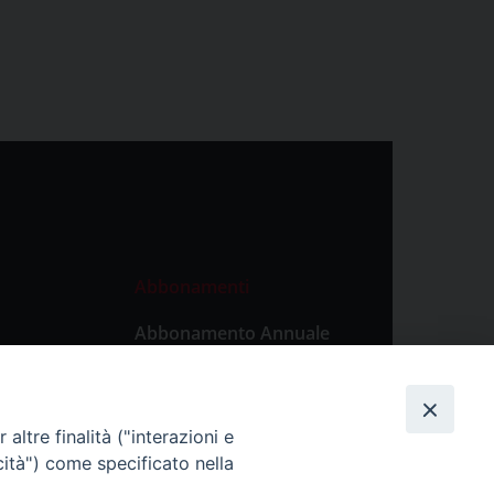
Abbonamenti
Abbonamento Annuale
Digitale
Abbonamento Annuale
Cartaceo
altre finalità ("interazioni e
Abbonamento Singola
cità") come specificato nella
Copia Digitale