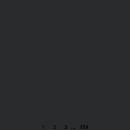
1
2
3
…
459