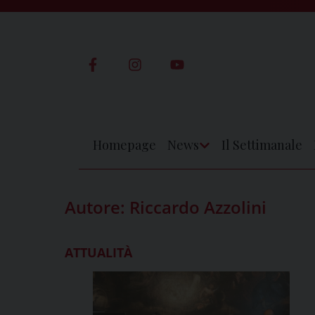
Skip
to
content
Homepage
News
Il Settimanale
Apri
Menu
Autore:
Riccardo Azzolini
ATTUALITÀ