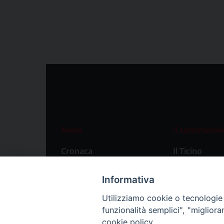
News
Il settimanale
Cronaca
Il Ticino
Attualità
Abbonament
Informativa
Primo Piano
Privacy Polic
Utilizziamo cookie o tecnologie s
Territorio
funzionalità semplici", "miglior
Città
cookie policy.