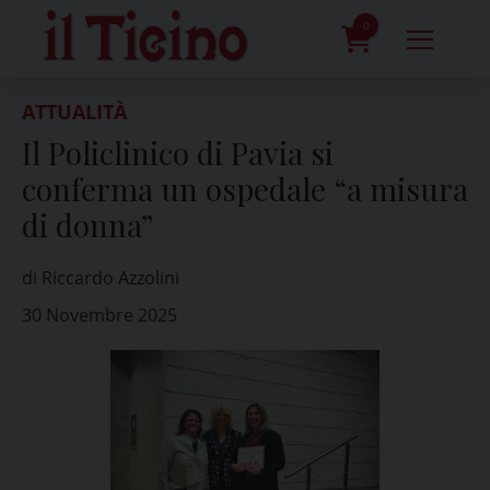
Skip
to
0
content
prodotti
ATTUALITÀ
Il Policlinico di Pavia si
conferma un ospedale “a misura
di donna”
di Riccardo Azzolini
30 Novembre 2025