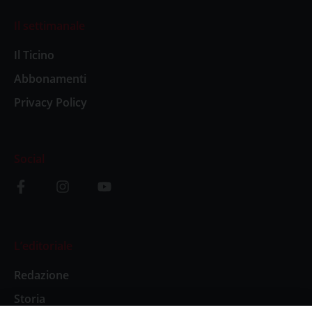
Il settimanale
Il Ticino
Abbonamenti
Privacy Policy
Social
L’editoriale
Redazione
Storia