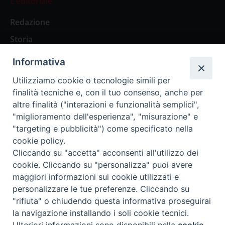
L’editoriale
Redazione
Storia
Informativa
Abbonamenti
Utilizziamo cookie o tecnologie simili per
finalità tecniche e, con il tuo consenso, anche per
Abbonamento Annuale Digitale
altre finalità ("interazioni e funzionalità semplici",
"miglioramento dell'esperienza", "misurazione" e
Abbonamento Annuale Cartaceo
"targeting e pubblicità") come specificato nella
Abbonamento Singola Copia Digitale
cookie policy.
Cliccando su "accetta" acconsenti all'utilizzo dei
cookie. Cliccando su "personalizza" puoi avere
maggiori informazioni sui cookie utilizzati e
personalizzare le tue preferenze. Cliccando su
Redazione: Pavia, Piazza Duomo 11 - tel. 0382.24736 -
"rifiuta" o chiudendo questa informativa proseguirai
amministrazione@ilticino.it - repossi@ilticino.it - P.
la navigazione installando i soli cookie tecnici.
IVA: 00213430184