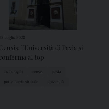
13 Luglio 2020
Censis: l’Università di Pavia si
conferma al top
14 16 luglio
censis
pavia
porte aperte virtuale
università