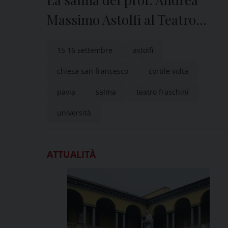
Massimo Astolfi al Teatro
Fraschini di Pavia
15 16 settembre
astolfi
chiesa san francesco
cortile volta
pavia
salma
teatro fraschini
università
ATTUALITÀ