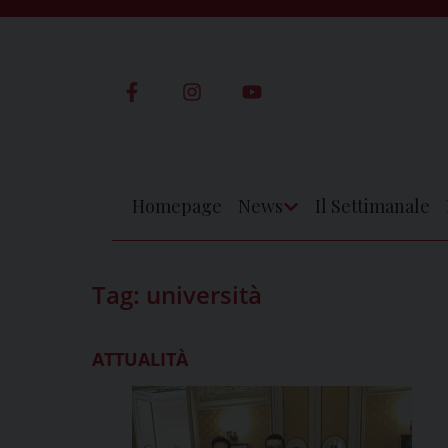
Skip
to
content
Homepage
News
Il Settimanale
Apri
Menu
Tag:
università
ATTUALITÀ