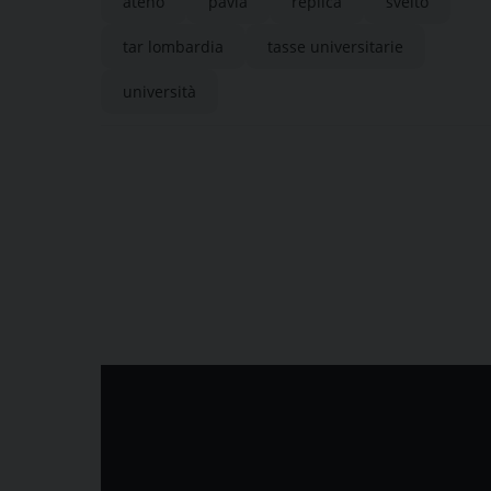
ateno
pavia
replica
svelto
tar lombardia
tasse universitarie
università