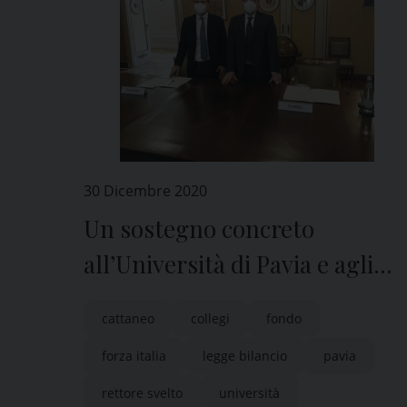
30 Dicembre 2020
Un sostegno concreto
all’Università di Pavia e agli
altri Atenei italiani “a
cattaneo
collegi
fondo
vocazione collegiale”
forza italia
legge bilancio
pavia
rettore svelto
università