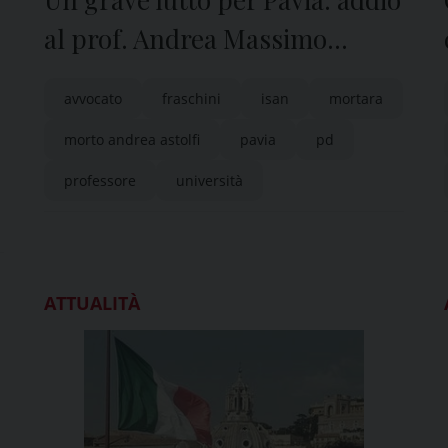
al prof. Andrea Massimo
Astolfi
avvocato
fraschini
isan
mortara
morto andrea astolfi
pavia
pd
professore
università
ATTUALITÀ