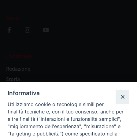
Social
L’editoriale
Redazione
Storia
Informativa
Abbonamenti
Utilizziamo cookie o tecnologie simili per
finalità tecniche e, con il tuo consenso, anche per
Abbonamento Annuale Digitale
altre finalità ("interazioni e funzionalità semplici",
"miglioramento dell'esperienza", "misurazione" e
Abbonamento Annuale Cartaceo
"targeting e pubblicità") come specificato nella