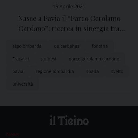
15 Aprile 2021
Nasce a Pavia il “Parco Gerolamo
Cardano”: ricerca in sinergia tra
Università e imprese
assolombarda
de cardenas
fontana
Fracassi
guidesi
parco gerolamo cardano
pavia
regione lombardia
spada
svelto
università
News