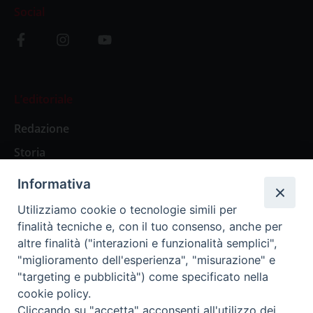
Social
L’editoriale
Redazione
Storia
Informativa
Abbonamenti
Utilizziamo cookie o tecnologie simili per
finalità tecniche e, con il tuo consenso, anche per
Abbonamento Annuale Digitale
altre finalità ("interazioni e funzionalità semplici",
"miglioramento dell'esperienza", "misurazione" e
Abbonamento Annuale Cartaceo
"targeting e pubblicità") come specificato nella
Abbonamento Singola Copia Digitale
cookie policy.
Cliccando su "accetta" acconsenti all'utilizzo dei