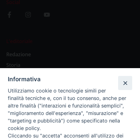
Social
L’editoriale
Redazione
Storia
Informativa
Abbonamenti
Utilizziamo cookie o tecnologie simili per
finalità tecniche e, con il tuo consenso, anche per
Abbonamento Annuale Digitale
altre finalità ("interazioni e funzionalità semplici",
"miglioramento dell'esperienza", "misurazione" e
Abbonamento Annuale Cartaceo
"targeting e pubblicità") come specificato nella
Abbonamento Singola Copia Digitale
cookie policy.
Cliccando su "accetta" acconsenti all'utilizzo dei