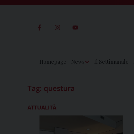
Skip
to
content
Homepage
News
Il Settimanale
Apri
Menu
Tag:
questura
ATTUALITÀ