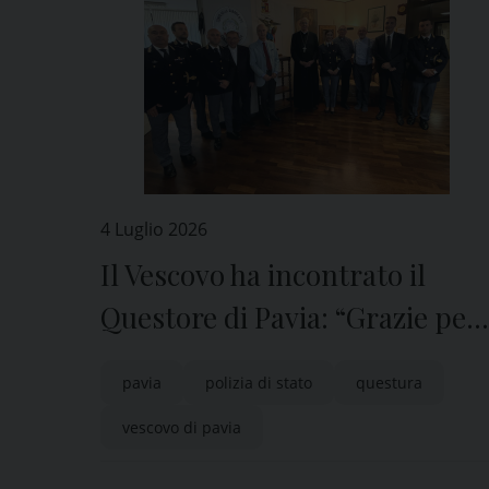
4 Luglio 2026
Il Vescovo ha incontrato il
Questore di Pavia: “Grazie per
il servizio reso durante la visita
pavia
polizia di stato
questura
di Papa Leone XIV”
vescovo di pavia