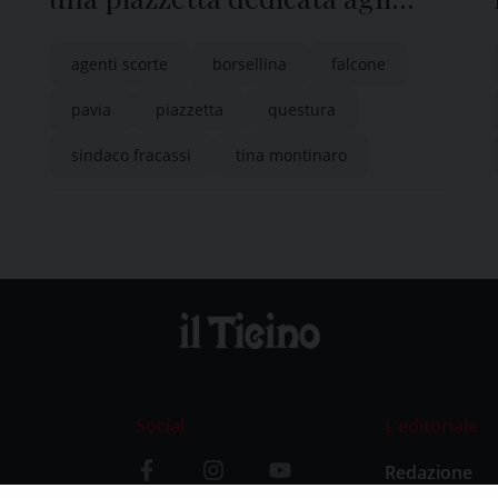
agenti delle scorte di Falcone e
agenti scorte
borsellina
falcone
Borsellino
pavia
piazzetta
questura
sindaco fracassi
tina montinaro
Social
L’editoriale
Redazione