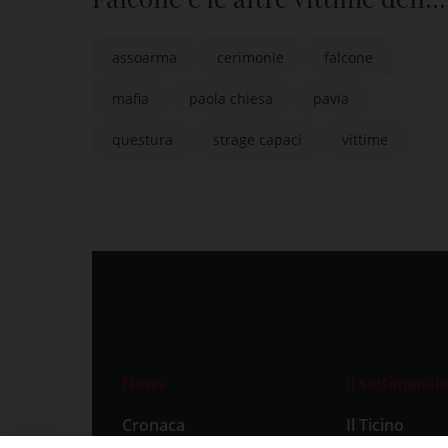
strage di Capaci
assoarma
cerimonie
falcone
mafia
paola chiesa
pavia
questura
strage capaci
vittime
News
Il settimanale
Cronaca
Il Ticino