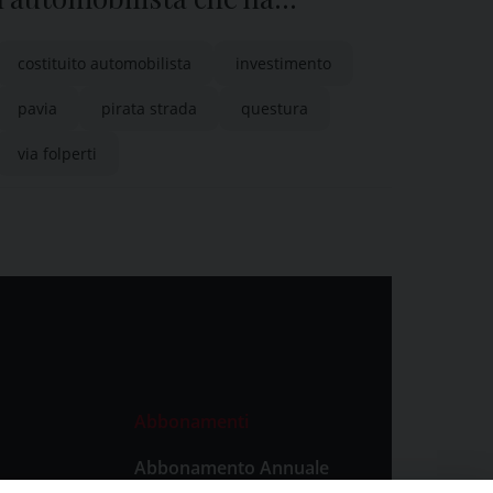
investito e ucciso una donna di
costituito automobilista
investimento
68 anni
pavia
pirata strada
questura
via folperti
Abbonamenti
Abbonamento Annuale