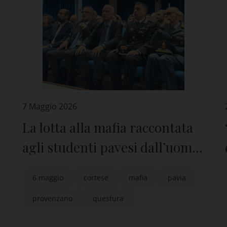
7 Maggio 2026
La lotta alla mafia raccontata
agli studenti pavesi dall’uomo
che catturò Provenzano
6 maggio
cortese
mafia
pavia
provenzano
questura