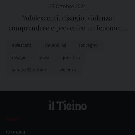
27 Ottobre 2024
“Adolescenti, disagio, violenza:
comprendere e prevenire un fenomeno
in crescita”
aolescenti
claudio lisi
convegno
disagio
pavia
questura
sabato 26 ottobre
violenza
News
Cronaca