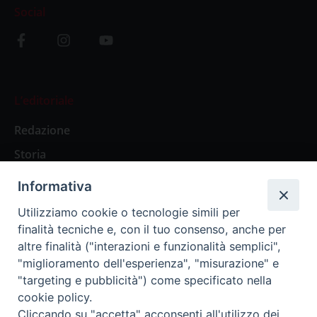
Social
L’editoriale
Redazione
Storia
Informativa
Abbonamenti
Utilizziamo cookie o tecnologie simili per
finalità tecniche e, con il tuo consenso, anche per
Abbonamento Annuale Digitale
altre finalità ("interazioni e funzionalità semplici",
"miglioramento dell'esperienza", "misurazione" e
Abbonamento Annuale Cartaceo
"targeting e pubblicità") come specificato nella
Abbonamento Singola Copia Digitale
cookie policy.
Cliccando su "accetta" acconsenti all'utilizzo dei