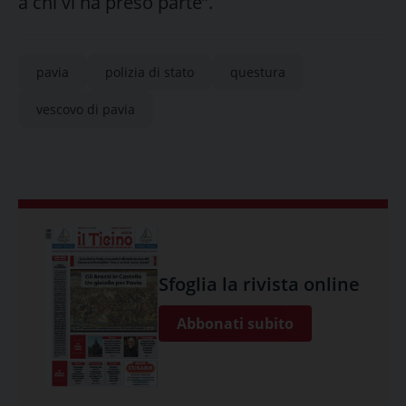
a chi vi ha preso parte”.
pavia
polizia di stato
questura
vescovo di pavia
Sfoglia la rivista online
Abbonati subito