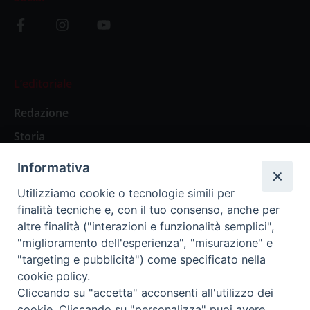
L’editoriale
Redazione
Storia
Informativa
Abbonamenti
Utilizziamo cookie o tecnologie simili per
finalità tecniche e, con il tuo consenso, anche per
Abbonamento Annuale Digitale
altre finalità ("interazioni e funzionalità semplici",
"miglioramento dell'esperienza", "misurazione" e
Abbonamento Annuale Cartaceo
"targeting e pubblicità") come specificato nella
Abbonamento Singola Copia Digitale
cookie policy.
Cliccando su "accetta" acconsenti all'utilizzo dei
cookie. Cliccando su "personalizza" puoi avere