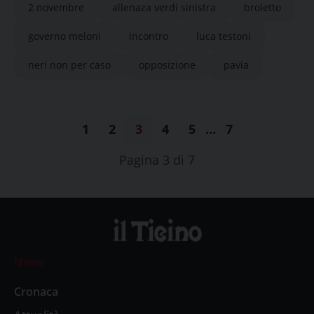
2 novembre
allenaza verdi sinistra
broletto
governo meloni
incontro
luca testoni
neri non per caso
opposizione
pavia
1
2
3
4
5
…
7
Pagina 3 di 7
News
Cronaca