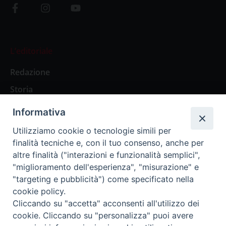
L’editoriale
Redazione
Storia
Informativa
Abbonamenti
Utilizziamo cookie o tecnologie simili per
finalità tecniche e, con il tuo consenso, anche per
Abbonamento Annuale Digitale
altre finalità ("interazioni e funzionalità semplici",
"miglioramento dell'esperienza", "misurazione" e
Abbonamento Annuale Cartaceo
"targeting e pubblicità") come specificato nella
Abbonamento Singola Copia Digitale
cookie policy.
Cliccando su "accetta" acconsenti all'utilizzo dei
cookie. Cliccando su "personalizza" puoi avere