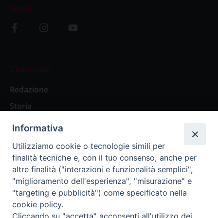
Social
L’editoriale
Redazione
Storia
Informativa
Abbonamenti
Utilizziamo cookie o tecnologie simili per
finalità tecniche e, con il tuo consenso, anche per
Abbonamento Annuale Digitale
altre finalità ("interazioni e funzionalità semplici",
"miglioramento dell'esperienza", "misurazione" e
Abbonamento Annuale Cartaceo
"targeting e pubblicità") come specificato nella
Abbonamento Singola Copia Digitale
cookie policy.
Cliccando su "accetta" acconsenti all'utilizzo dei