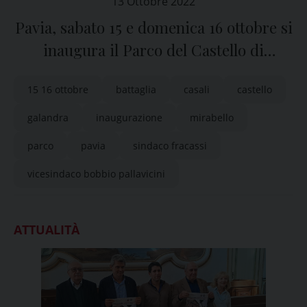
13 Ottobre 2022
Pavia, sabato 15 e domenica 16 ottobre si
inaugura il Parco del Castello di
Mirabello
15 16 ottobre
battaglia
casali
castello
galandra
inaugurazione
mirabello
parco
pavia
sindaco fracassi
vicesindaco bobbio pallavicini
ATTUALITÀ