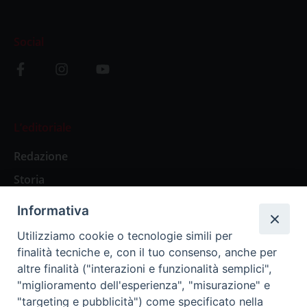
Social
L’editoriale
Redazione
Storia
Informativa
Abbonamenti
Utilizziamo cookie o tecnologie simili per
finalità tecniche e, con il tuo consenso, anche per
Abbonamento Annuale Digitale
altre finalità ("interazioni e funzionalità semplici",
"miglioramento dell'esperienza", "misurazione" e
Abbonamento Annuale Cartaceo
"targeting e pubblicità") come specificato nella