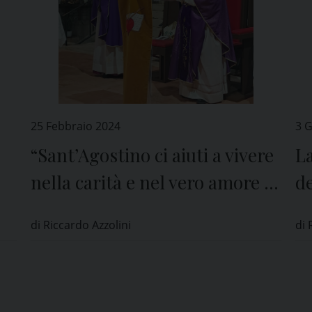
25 Febbraio 2024
3 
“Sant’Agostino ci aiuti a vivere
La
nella carità e nel vero amore di
de
Dio”
pi
di Riccardo Azzolini
di 
P