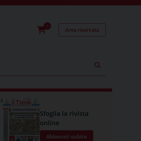
Area riservata
0
prodotti
Sfoglia la rivista
online
Abbonati subito