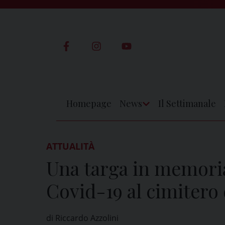
Skip
to
content
Homepage
News
Il Settimanale
Apri
Menu
ATTUALITÀ
Una targa in memoria
Covid-19 al cimitero 
di Riccardo Azzolini