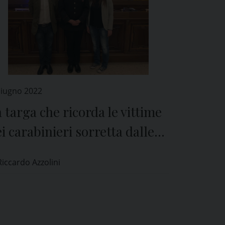
Giugno 2022
 targa che ricorda le vittime
i carabinieri sorretta dalle
etre della Torre Civica di
Riccardo Azzolini
avia