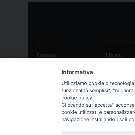
News
Il settimanale
Cronaca
Il Ticino
Attualità
Abbonament
Informativa
Primo Piano
Privacy Polic
Utilizziamo cookie o tecnologie s
Territorio
funzionalità semplici", "miglior
Città
cookie policy.
Cliccando su "accetta" acconsent
Politica
cookie utilizzati e personalizza
Sport
navigazione installando i soli co