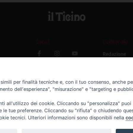
Social
L’editoriale
Redazione
i
Storia
y
imili per finalità tecniche e, con il tuo consenso, anche per 
amento dell'esperienza", "misurazione" e "targeting e pubbli
i all'utilizzo dei cookie. Cliccando su "personalizza" puoi
re le tue preferenze. Cliccando su "rifiuta" o chiudendo que
okie tecnici. Ulteriori informazioni sono disponibili nella
coo