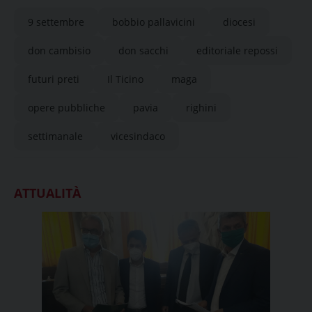
provincia
9 settembre
bobbio pallavicini
diocesi
don cambisio
don sacchi
editoriale repossi
futuri preti
Il Ticino
maga
opere pubbliche
pavia
righini
settimanale
vicesindaco
ATTUALITÀ