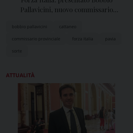
Pallavicini, nuovo commissario
provinciale a Pavia
bobbio pallavicini
cattaneo
commissario provinciale
forza italia
pavia
sorte
ATTUALITÀ