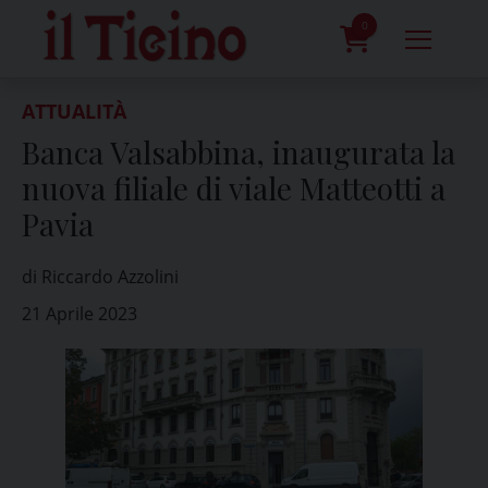
Skip
to
0
content
prodotti
ATTUALITÀ
Banca Valsabbina, inaugurata la
nuova filiale di viale Matteotti a
Pavia
di Riccardo Azzolini
21 Aprile 2023