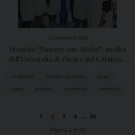
12 Dicembre 2025
Progetto “Nascere con Affetto”: medici
dell’Università di Pavia e del S.Matteo a
El Salvador
el salvador
nascere con affetto
parigi
pavia
progetto
san matteo
università
1
2
3
4
…
50
Pagina 2 di 50