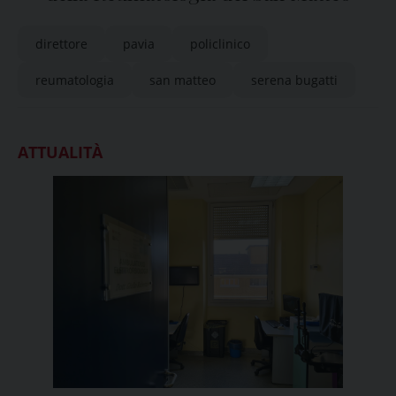
direttore
pavia
policlinico
reumatologia
san matteo
serena bugatti
ATTUALITÀ