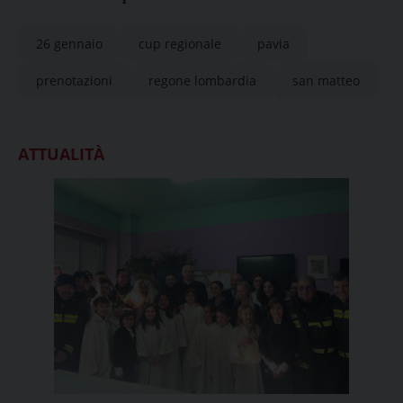
unico regionale
26 gennaio
cup regionale
pavia
prenotazioni
regone lombardia
san matteo
ATTUALITÀ