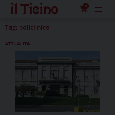
Skip
to
0
content
prodotti
Tag:
policlinico
ATTUALITÀ