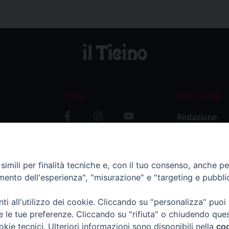
Social
L’editoriale
Redazione
i
Storia
y
imili per finalità tecniche e, con il tuo consenso, anche per 
amento dell'esperienza", "misurazione" e "targeting e pubbli
i all'utilizzo dei cookie. Cliccando su "personalizza" puoi
re le tue preferenze. Cliccando su "rifiuta" o chiudendo que
okie tecnici. Ulteriori informazioni sono disponibili nella
coo