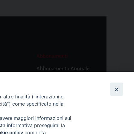
Abbonamenti
Abbonamento Annuale
Digitale
Abbonamento Annuale
Cartaceo
altre finalità ("interazioni e
Abbonamento Singola
cità") come specificato nella
Copia Digitale
 avere maggiori informazioni sui
sta informativa proseguirai la
kie policy
completa.