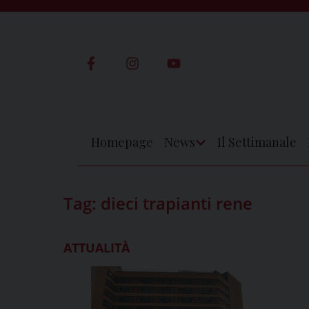
Skip
to
content
Homepage
News
Il Settimanale
Apri
Menu
Tag:
dieci trapianti rene
ATTUALITÀ