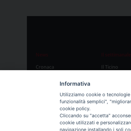
News
Il settimanale
Cronaca
Il Ticino
Attualità
Abbonament
Informativa
Primo Piano
Privacy Polic
Utilizziamo cookie o tecnologie s
Territorio
funzionalità semplici", "miglior
Città
cookie policy.
Cliccando su "accetta" acconsent
Politica
cookie utilizzati e personalizza
Sport
navigazione installando i soli co