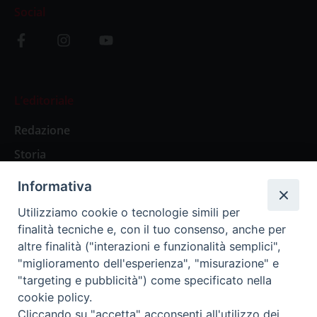
Social
L’editoriale
Redazione
Storia
Informativa
Abbonamenti
Utilizziamo cookie o tecnologie simili per
finalità tecniche e, con il tuo consenso, anche per
Abbonamento Annuale Digitale
altre finalità ("interazioni e funzionalità semplici",
"miglioramento dell'esperienza", "misurazione" e
Abbonamento Annuale Cartaceo
"targeting e pubblicità") come specificato nella
Abbonamento Singola Copia Digitale
cookie policy.
Cliccando su "accetta" acconsenti all'utilizzo dei