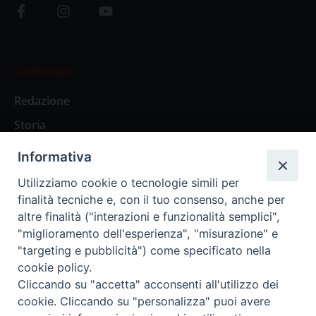
L’editoriale
Redazione
Storia
Informativa
Abbonamenti
Utilizziamo cookie o tecnologie simili per
finalità tecniche e, con il tuo consenso, anche per
Abbonamento Annuale Digitale
altre finalità ("interazioni e funzionalità semplici",
"miglioramento dell'esperienza", "misurazione" e
Abbonamento Annuale Cartaceo
"targeting e pubblicità") come specificato nella
Abbonamento Singola Copia Digitale
cookie policy.
Cliccando su "accetta" acconsenti all'utilizzo dei
cookie. Cliccando su "personalizza" puoi avere