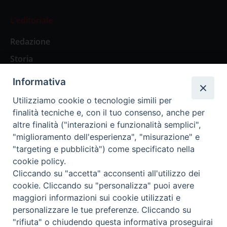
L’editoriale
Redazione
Storia
Informativa
Abbonamenti
Utilizziamo cookie o tecnologie simili per
finalità tecniche e, con il tuo consenso, anche per
Abbonamento Annuale Digitale
altre finalità ("interazioni e funzionalità semplici",
"miglioramento dell'esperienza", "misurazione" e
Abbonamento Annuale Cartaceo
"targeting e pubblicità") come specificato nella
Abbonamento Singola Copia Digitale
cookie policy.
Cliccando su "accetta" acconsenti all'utilizzo dei
cookie. Cliccando su "personalizza" puoi avere
maggiori informazioni sui cookie utilizzati e
personalizzare le tue preferenze. Cliccando su
Redazione: Pavia, Piazza Duomo 11 - tel. 0382.24736 -
"rifiuta" o chiudendo questa informativa proseguirai
amministrazione@ilticino.it - repossi@ilticino.it - P.