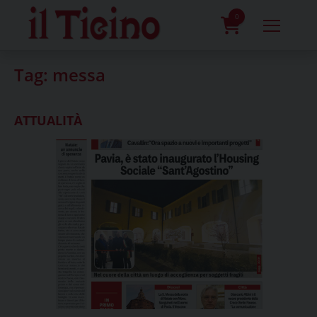
Skip
to
0
content
prodotti
Tag:
messa
ATTUALITÀ