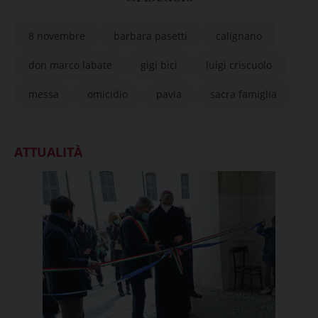
8 novembre
barbara pasetti
calignano
don marco labate
gigi bici
luigi criscuolo
messa
omicidio
pavia
sacra famiglia
ATTUALITÀ