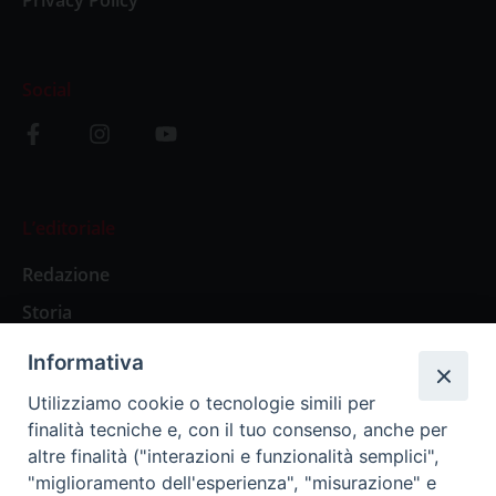
Privacy Policy
Social
L’editoriale
Redazione
Storia
Informativa
Abbonamenti
Utilizziamo cookie o tecnologie simili per
finalità tecniche e, con il tuo consenso, anche per
Abbonamento Annuale Digitale
altre finalità ("interazioni e funzionalità semplici",
"miglioramento dell'esperienza", "misurazione" e
Abbonamento Annuale Cartaceo