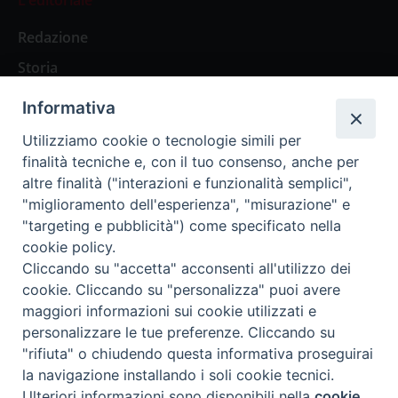
Redazione
Storia
Informativa
Abbonamenti
Utilizziamo cookie o tecnologie simili per
finalità tecniche e, con il tuo consenso, anche per
Abbonamento Annuale Digitale
altre finalità ("interazioni e funzionalità semplici",
"miglioramento dell'esperienza", "misurazione" e
Abbonamento Annuale Cartaceo
"targeting e pubblicità") come specificato nella
Abbonamento Singola Copia Digitale
cookie policy.
Cliccando su "accetta" acconsenti all'utilizzo dei
cookie. Cliccando su "personalizza" puoi avere
maggiori informazioni sui cookie utilizzati e
personalizzare le tue preferenze. Cliccando su
Redazione: Pavia, Piazza Duomo 11 - tel. 0382.24736 -
"rifiuta" o chiudendo questa informativa proseguirai
amministrazione@ilticino.it - repossi@ilticino.it - P.
la navigazione installando i soli cookie tecnici.
IVA: 00213430184
Preferenze Cookie
Ulteriori informazioni sono disponibili nella
cookie