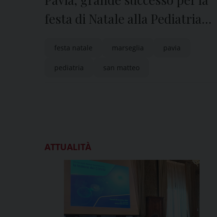
festa di Natale alla Pediatria
del Policlinico San Matteo
festa natale
marseglia
pavia
pediatria
san matteo
ATTUALITÀ