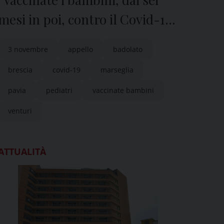
mesi in poi, contro il Covid-19
e l’influenza stagionale”
3 novembre
appello
badolato
brescia
covid-19
marseglia
pavia
pediatri
vaccinate bambini
venturi
ATTUALITÀ