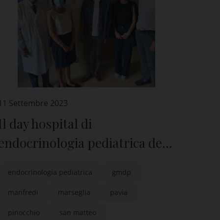
11 Settembre 2023
Il day hospital di
endocrinologia pediatrica del
San Matteo di Pavia con le
endocrinologia pediatrica
gmdp
immagini della favola di
manfredi
marseglia
pavia
Pinocchio
pinocchio
san matteo