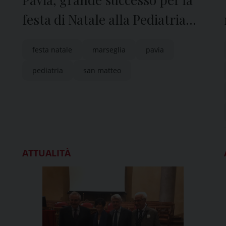
festa di Natale alla Pediatria
del Policlinico San Matteo
festa natale
marseglia
pavia
pediatria
san matteo
ATTUALITÀ