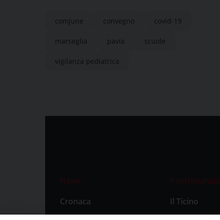
Pavia
comjune
convegno
covid-19
marseglia
pavia
scuole
vigilanza pediatrica
News
Il settimanale
Cronaca
Il Ticino
Attualità
Abbonament