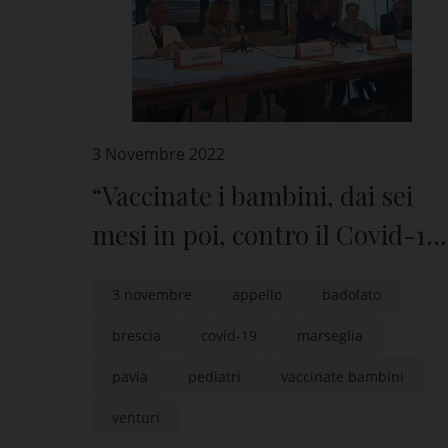
3 Novembre 2022
“Vaccinate i bambini, dai sei
mesi in poi, contro il Covid-19
e l’influenza stagionale”
3 novembre
appello
badolato
brescia
covid-19
marseglia
pavia
pediatri
vaccinate bambini
venturi