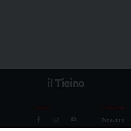
Social
L’editoriale
Redazione
i
Storia