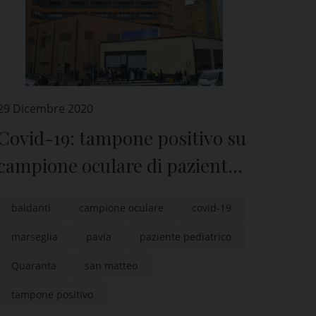
29 Dicembre 2020
Covid-19: tampone positivo su
campione oculare di paziente
pediatrico curato al San
baldanti
campione oculare
covid-19
Matteo di Pavia
marseglia
pavia
paziente pediatrico
Quaranta
san matteo
tampone positivo