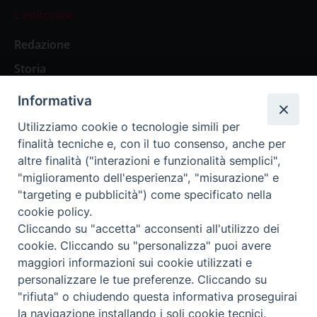
L’editoriale
Redazione
Storia
Informativa
Abbonamenti
Utilizziamo cookie o tecnologie simili per
finalità tecniche e, con il tuo consenso, anche per
Abbonamento Annuale Digitale
altre finalità ("interazioni e funzionalità semplici",
"miglioramento dell'esperienza", "misurazione" e
Abbonamento Annuale Cartaceo
"targeting e pubblicità") come specificato nella
Abbonamento Singola Copia Digitale
cookie policy.
Cliccando su "accetta" acconsenti all'utilizzo dei
cookie. Cliccando su "personalizza" puoi avere
maggiori informazioni sui cookie utilizzati e
personalizzare le tue preferenze. Cliccando su
Redazione: Pavia, Piazza Duomo 11 - tel. 0382.24736 -
"rifiuta" o chiudendo questa informativa proseguirai
amministrazione@ilticino.it - repossi@ilticino.it - P.
la navigazione installando i soli cookie tecnici.