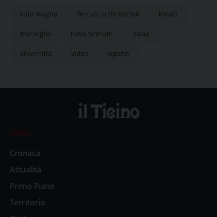
aula magna
ferruccio de bortoli
lonati
marseglia
nova ticinum
pavia
università
vidas
viganò
News
Cronaca
Attualità
Primo Piano
Territorio