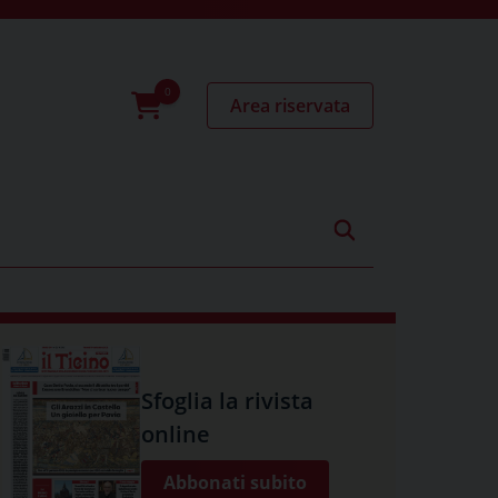
Area riservata
0
prodotti
Sfoglia la rivista
online
Abbonati subito