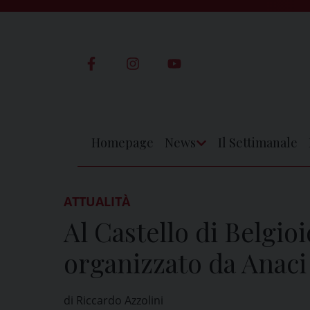
Skip
to
content
Homepage
News
Il Settimanale
Apri
Menu
ATTUALITÀ
Al Castello di Belgioi
organizzato da Anaci
di Riccardo Azzolini