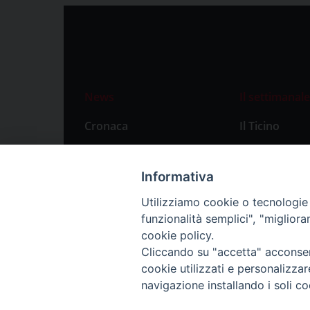
News
Il settimanale
Cronaca
Il Ticino
Attualità
Abbonament
Primo Piano
Privacy Polic
Informativa
Territorio
Utilizziamo cookie o tecnologie s
funzionalità semplici", "miglior
Città
cookie policy.
Politica
Cliccando su "accetta" acconsent
Sport
cookie utilizzati e personalizza
navigazione installando i soli co