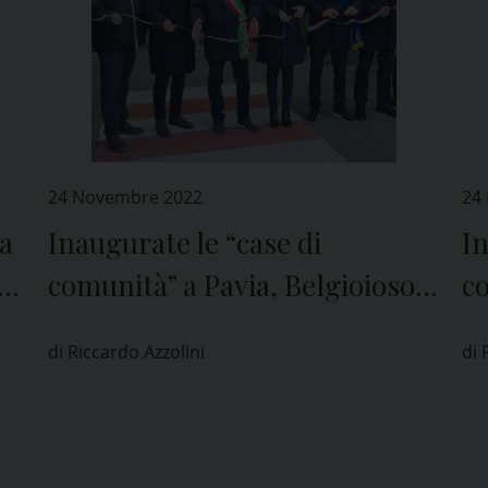
24 Novembre 2022
24
za
Inaugurate le “case di
In
comunità” a Pavia, Belgioioso e
co
Casorate Primo
C
di Riccardo Azzolini
di 