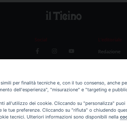
Social
L’editoriale
Redazione
i
Storia
y
imili per finalità tecniche e, con il tuo consenso, anche per 
amento dell'esperienza", "misurazione" e "targeting e pubbli
i all'utilizzo dei cookie. Cliccando su "personalizza" puoi
re le tue preferenze. Cliccando su "rifiuta" o chiudendo que
okie tecnici. Ulteriori informazioni sono disponibili nella
coo