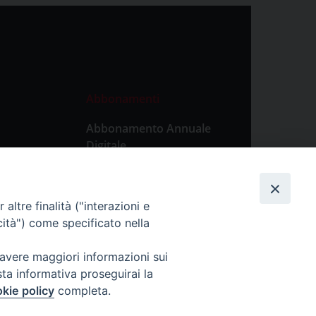
Abbonamenti
Abbonamento Annuale
Digitale
Abbonamento Annuale
Cartaceo
altre finalità ("interazioni e
Abbonamento Singola
cità") come specificato nella
Copia Digitale
 avere maggiori informazioni sui
sta informativa proseguirai la
kie policy
completa.