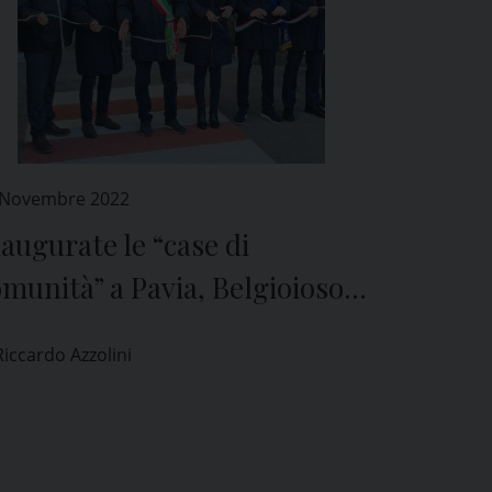
 Novembre 2022
augurate le “case di
munità” a Pavia, Belgioioso e
asorate Primo
Riccardo Azzolini