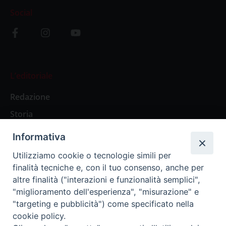
Social
L’editoriale
Redazione
Storia
Informativa
Abbonamenti
Utilizziamo cookie o tecnologie simili per
finalità tecniche e, con il tuo consenso, anche per
Abbonamento Annuale Digitale
altre finalità ("interazioni e funzionalità semplici",
"miglioramento dell'esperienza", "misurazione" e
Abbonamento Annuale Cartaceo
"targeting e pubblicità") come specificato nella
Abbonamento Singola Copia Digitale
cookie policy.