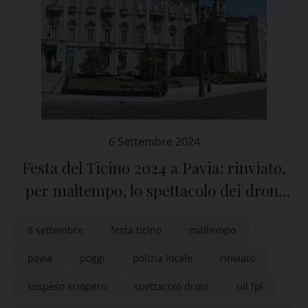
6 Settembre 2024
Festa del Ticino 2024 a Pavia: rinviato,
per maltempo, lo spettacolo dei droni
previsto per la sera di domenica 8
8 settembre
festa ticino
maltempo
settembre
pavia
poggi
polizia locale
rinviato
sospeso sciopero
spettacolo droni
uil fpl