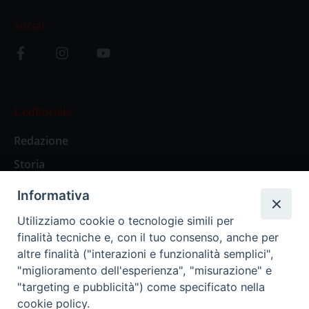
Social
L’editoriale
Redazione
Storia
Informativa
Abbonamenti
Utilizziamo cookie o tecnologie simili per
finalità tecniche e, con il tuo consenso, anche per
Abbonamento Annuale Digitale
altre finalità ("interazioni e funzionalità semplici",
"miglioramento dell'esperienza", "misurazione" e
Abbonamento Annuale Cartaceo
"targeting e pubblicità") come specificato nella
Abbonamento Singola Copia Digitale
cookie policy.