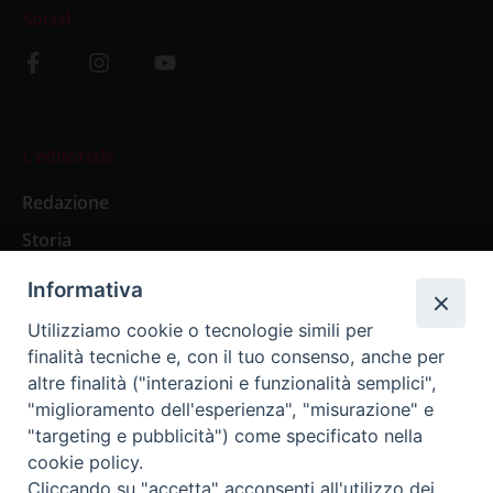
Social
L’editoriale
Redazione
Storia
Informativa
Abbonamenti
Utilizziamo cookie o tecnologie simili per
finalità tecniche e, con il tuo consenso, anche per
Abbonamento Annuale Digitale
altre finalità ("interazioni e funzionalità semplici",
"miglioramento dell'esperienza", "misurazione" e
Abbonamento Annuale Cartaceo
"targeting e pubblicità") come specificato nella
Abbonamento Singola Copia Digitale
cookie policy.
Cliccando su "accetta" acconsenti all'utilizzo dei