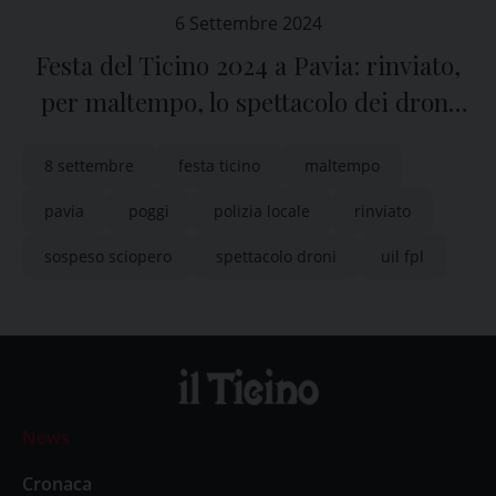
6 Settembre 2024
Festa del Ticino 2024 a Pavia: rinviato,
per maltempo, lo spettacolo dei droni
previsto per la sera di domenica 8
8 settembre
festa ticino
maltempo
settembre
pavia
poggi
polizia locale
rinviato
sospeso sciopero
spettacolo droni
uil fpl
News
Cronaca