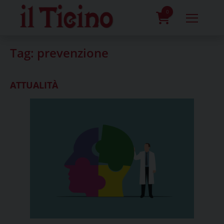
Skip
to
0
content
prodotti
Tag:
prevenzione
ATTUALITÀ