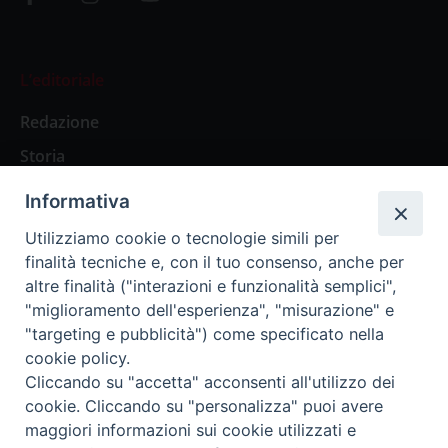
L’editoriale
Redazione
Storia
Informativa
Abbonamenti
Utilizziamo cookie o tecnologie simili per
finalità tecniche e, con il tuo consenso, anche per
Abbonamento Annuale Digitale
altre finalità ("interazioni e funzionalità semplici",
"miglioramento dell'esperienza", "misurazione" e
Abbonamento Annuale Cartaceo
"targeting e pubblicità") come specificato nella
Abbonamento Singola Copia Digitale
cookie policy.
Cliccando su "accetta" acconsenti all'utilizzo dei
cookie. Cliccando su "personalizza" puoi avere
maggiori informazioni sui cookie utilizzati e