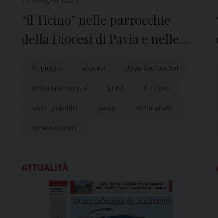
a
“il Ticino” nelle parrocchie
della Diocesi di Pavia e nelle
edicole
16 giugno
diocesi
dopo-berlusconi
editoriale repossi
grest
Il Ticino
lavori pubblici
pavia
settimanale
torneo oratori
ATTUALITÀ