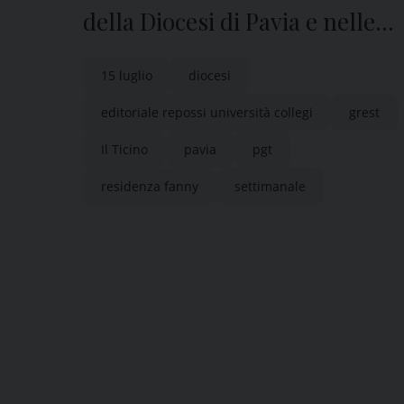
della Diocesi di Pavia e nelle
edicole di tutta la provincia
15 luglio
diocesi
editoriale repossi università collegi
grest
Il Ticino
pavia
pgt
residenza fanny
settimanale