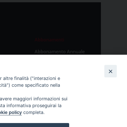
Abbonamenti
Abbonamento Annuale
Digitale
Abbonamento Annuale
Cartaceo
altre finalità ("interazioni e
Abbonamento Singola
cità") come specificato nella
Copia Digitale
 avere maggiori informazioni sui
sta informativa proseguirai la
kie policy
completa.