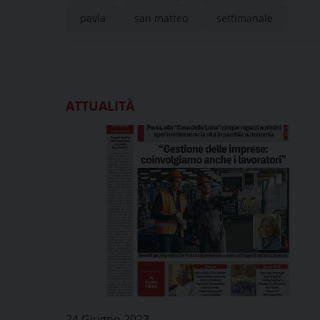
pavia
san matteo
settimanale
ATTUALITÀ
24 Giugno 2023