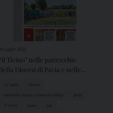
16 Luglio 2022
“il Ticino” nelle parrocchie
della Diocesi di Pavia e nelle
edicole di tutta la provincia
15 luglio
diocesi
editoriale repossi università collegi
grest
Il Ticino
pavia
pgt