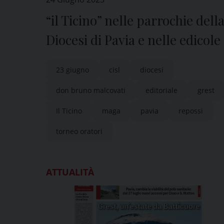
“il Ticino” nelle parrochie dell
Diocesi di Pavia e nelle edicole
23 giugno
cisl
diocesi
don bruno malcovati
editoriale
grest
Il Ticino
maga
pavia
repossi
torneo oratori
ATTUALITÀ