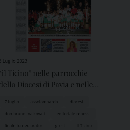
8 Luglio 2023
“il Ticino” nelle parrocchie
della Diocesi di Pavia e nelle
edicole
7 luglio
assolombarda
diocesi
don bruno malcovati
editoriale repossi
finale torneo oratori
grest
Il Ticino