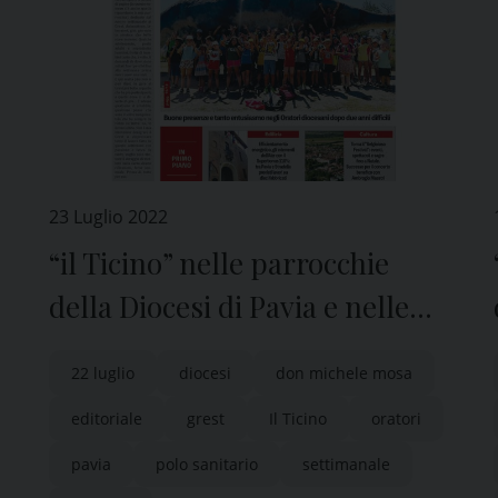
23 Luglio 2022
“il Ticino” nelle parrocchie
della Diocesi di Pavia e nelle
edicole di tutta la provincia
22 luglio
diocesi
don michele mosa
editoriale
grest
Il Ticino
oratori
pavia
polo sanitario
settimanale