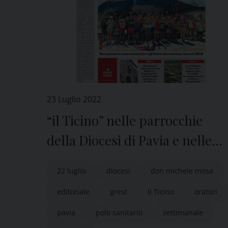
23 Luglio 2022
“il Ticino” nelle parrocchie
della Diocesi di Pavia e nelle
edicole di tutta la provincia
22 luglio
diocesi
don michele mosa
editoriale
grest
Il Ticino
oratori
pavia
polo sanitario
settimanale