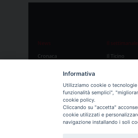
News
Il settimanale
Cronaca
Il Ticino
Attualità
Abbonament
Informativa
Primo Piano
Privacy Polic
Utilizziamo cookie o tecnologie s
Territorio
funzionalità semplici", "miglior
Città
cookie policy.
Cliccando su "accetta" acconsent
Politica
cookie utilizzati e personalizza
Sport
navigazione installando i soli co