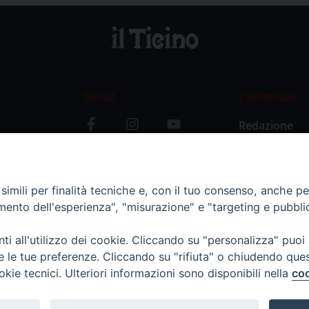
Social
L’editoriale
Redazione
i
Storia
y
imili per finalità tecniche e, con il tuo consenso, anche per 
amento dell'esperienza", "misurazione" e "targeting e pubbli
i all'utilizzo dei cookie. Cliccando su "personalizza" puoi
re le tue preferenze. Cliccando su "rifiuta" o chiudendo que
okie tecnici. Ulteriori informazioni sono disponibili nella
coo