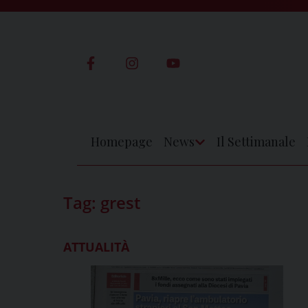
Skip
to
content
Homepage
News
Il Settimanale
Apri
Menu
Tag:
grest
ATTUALITÀ