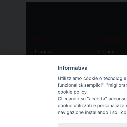
News
Il settimanale
Cronaca
Il Ticino
Attualità
Abbonament
Informativa
Primo Piano
Privacy Polic
Utilizziamo cookie o tecnologie s
Territorio
funzionalità semplici", "miglior
Città
cookie policy.
Cliccando su "accetta" acconsent
Politica
cookie utilizzati e personalizza
Sport
navigazione installando i soli co