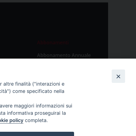
Abbonamenti
Abbonamento Annuale
Digitale
Abbonamento Annuale
Cartaceo
altre finalità ("interazioni e
Abbonamento Singola
cità") come specificato nella
Copia Digitale
 avere maggiori informazioni sui
sta informativa proseguirai la
kie policy
completa.