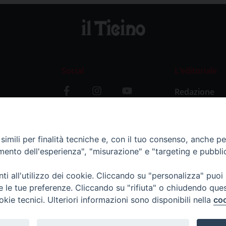
Social
L’editoriale
Redazione
i
Storia
y
imili per finalità tecniche e, con il tuo consenso, anche per 
amento dell'esperienza", "misurazione" e "targeting e pubbli
i all'utilizzo dei cookie. Cliccando su "personalizza" puoi
re le tue preferenze. Cliccando su "rifiuta" o chiudendo que
okie tecnici. Ulteriori informazioni sono disponibili nella
coo