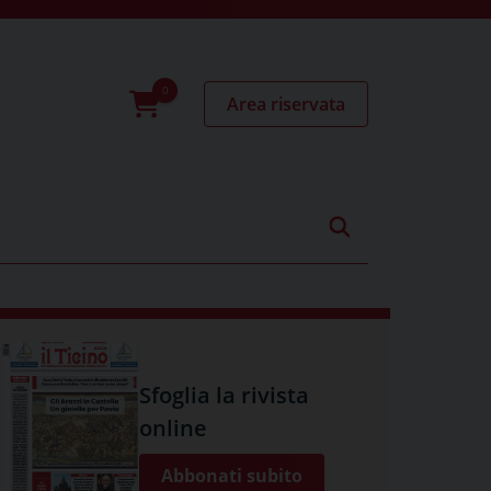
Area riservata
0
prodotti
Sfoglia la rivista
online
Abbonati subito