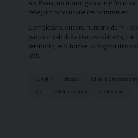
Ais Pavia, un futuro giovane e “in rosa”
delegata provinciale dei sommelier.
Completano questo numero de “il Ticino
parrocchiali della Diocesi di Pavia, l’at
territorio, le rubriche, la pagina dedica
utili.
15 luglio
diocesi
editoriale repossi univ
pgt
residenza fanny
settimanale