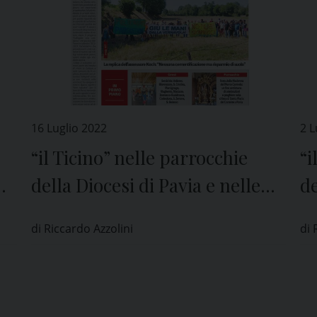
16 Luglio 2022
2 L
“il Ticino” nelle parrocchie
“i
della Diocesi di Pavia e nelle
de
edicole di tutta la provincia
ed
di Riccardo Azzolini
di 