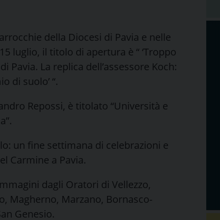
parrocchie della Diocesi di Pavia e nelle
5 luglio, il titolo di apertura è “ ‘Troppo
di Pavia. La replica dell’assessore Koch:
 di suolo’ “.
sandro Repossi, è titolato “Università e
a”.
: un fine settimana di celebrazioni e
del Carmine a Pavia.
 immagini dagli Oratori di Vellezzo,
go, Magherno, Marzano, Bornasco-
San Genesio.