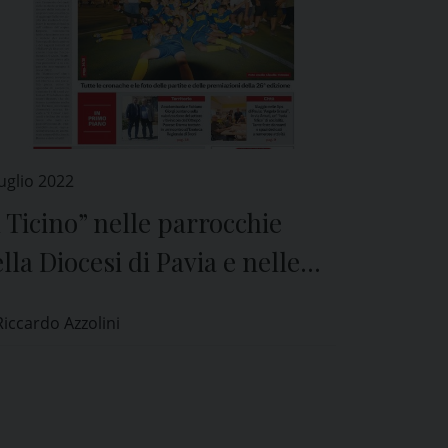
uglio 2022
l Ticino” nelle parrocchie
lla Diocesi di Pavia e nelle
icole di tutta la provincia
Riccardo Azzolini