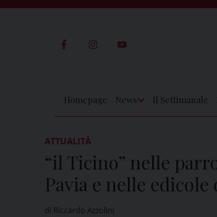
Skip
to
content
Homepage
News
Il Settimanale
Apri
Menu
ATTUALITÀ
“il Ticino” nelle parr
Pavia e nelle edicole 
di Riccardo Azzolini