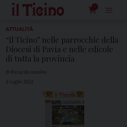
Skip
to
0
content
prodotti
ATTUALITÀ
“il Ticino” nelle parrocchie della
Diocesi di Pavia e nelle edicole
di tutta la provincia
di Riccardo Azzolini
2 Luglio 2022