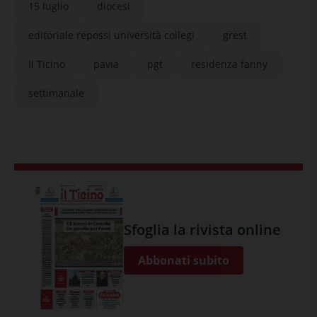
15 luglio
diocesi
editoriale repossi università collegi
grest
Il Ticino
pavia
pgt
residenza fanny
settimanale
Sfoglia la rivista online
Abbonati subito