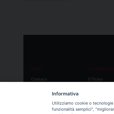
News
Il settimanale
Cronaca
Il Ticino
Attualità
Abbonament
Informativa
Primo Piano
Privacy Polic
Utilizziamo cookie o tecnologie s
Territorio
funzionalità semplici", "miglior
Città