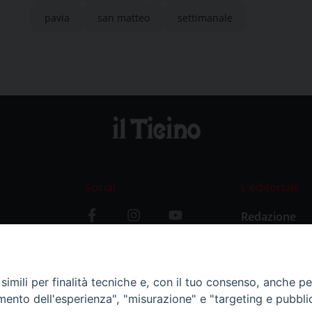
pavia
san matteo
settimanale
Social
L’editoriale
Redazione
i
Storia
y
imili per finalità tecniche e, con il tuo consenso, anche per 
amento dell'esperienza", "misurazione" e "targeting e pubbli