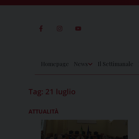
Skip
to
content
Homepage
News
Il Settimanale
Apri
Menu
Tag:
21 luglio
ATTUALITÀ