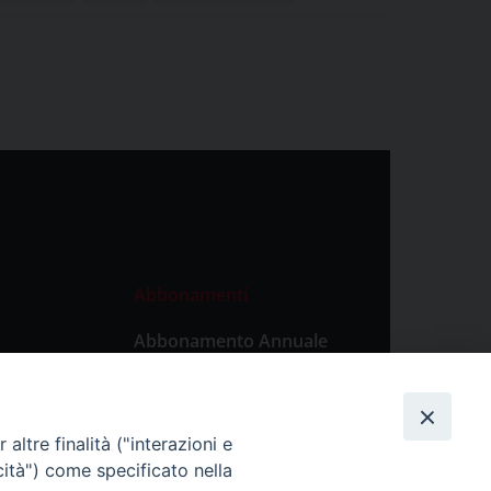
Abbonamenti
Abbonamento Annuale
Digitale
Abbonamento Annuale
Cartaceo
altre finalità ("interazioni e
Abbonamento Singola
cità") come specificato nella