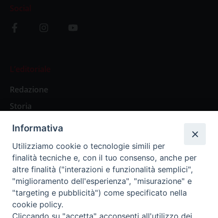
Social
L’editoriale
Redazione
Storia
Informativa
Abbonamenti
Utilizziamo cookie o tecnologie simili per
finalità tecniche e, con il tuo consenso, anche per
Abbonamento Annuale Digitale
altre finalità ("interazioni e funzionalità semplici",
"miglioramento dell'esperienza", "misurazione" e
Abbonamento Annuale Cartaceo
"targeting e pubblicità") come specificato nella
Abbonamento Singola Copia Digitale
cookie policy.
Cliccando su "accetta" acconsenti all'utilizzo dei