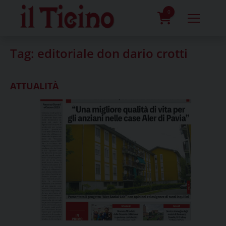
Skip
to
0
content
prodotti
Tag:
editoriale don dario crotti
ATTUALITÀ