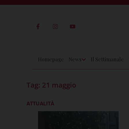
Skip
to
content
Homepage
News
Il Settimanale
Apri
Menu
Tag:
21 maggio
ATTUALITÀ