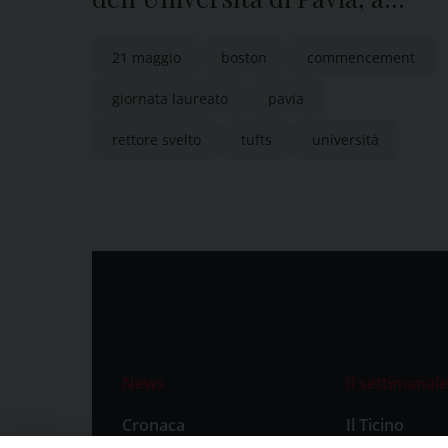
Boston per la Giornata del
21 maggio
boston
commencement
laureato della Tufts University
giornata laureato
pavia
rettore svelto
tufts
università
News
Il settimanale
Cronaca
Il Ticino