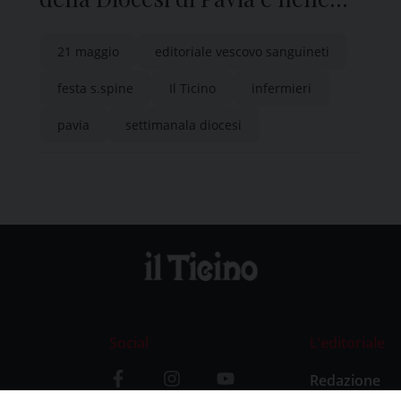
edicole di tutta la provincia
21 maggio
editoriale vescovo sanguineti
festa s.spine
Il Ticino
infermieri
pavia
settimanala diocesi
Social
L’editoriale
Redazione