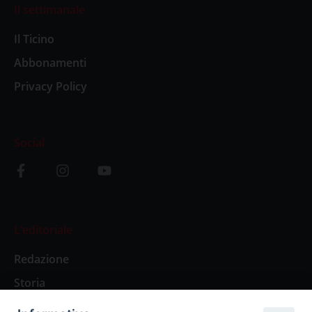
Il settimanale
Il Ticino
Abbonamenti
Privacy Policy
Social
L’editoriale
Redazione
Storia