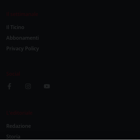
Il settimanale
Il Ticino
Abbonamenti
Privacy Policy
Social
L’editoriale
Redazione
Storia