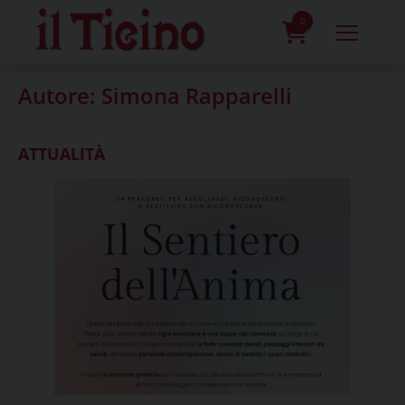
Skip
to
0
content
prodotti
Autore:
Simona Rapparelli
ATTUALITÀ