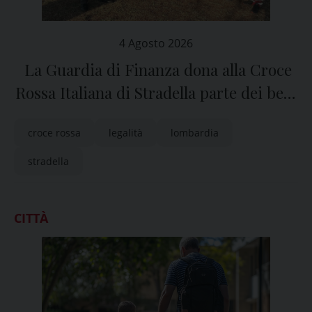
4 Agosto 2026
La Guardia di Finanza dona alla Croce
Rossa Italiana di Stradella parte dei beni
sequestrati in una fabbrica clandestina
croce rossa
legalità
lombardia
di sigarette
stradella
CITTÀ