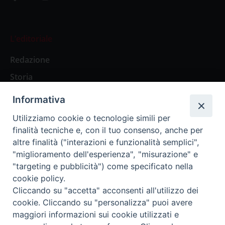
L’editoriale
Redazione
Storia
Informativa
Abbonamenti
Utilizziamo cookie o tecnologie simili per
finalità tecniche e, con il tuo consenso, anche per
Abbonamento Annuale Digitale
altre finalità ("interazioni e funzionalità semplici",
"miglioramento dell'esperienza", "misurazione" e
Abbonamento Annuale Cartaceo
"targeting e pubblicità") come specificato nella
Abbonamento Singola Copia Digitale
cookie policy.
Cliccando su "accetta" acconsenti all'utilizzo dei
cookie. Cliccando su "personalizza" puoi avere
maggiori informazioni sui cookie utilizzati e