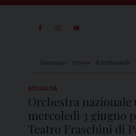
Skip
to
content
Homepage
News
Il Settimanale
Apri
Menu
ATTUALITÀ
Orchestra nazionale 
mercoledì 3 giugno p
Teatro Fraschini di P