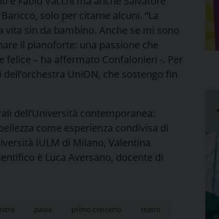
anti e Fabio Vacchi ma anche Salvatore
aricco, solo per citarne alcuni. “La
a vita sin da bambino. Anche se mi sono
nare il pianoforte: una passione che
elice – ha affermato Confalonieri -. Per
i dell’orchestra UniON, che sostengo fin
rali dell’Università contemporanea:
a bellezza come esperienza condivisa di
Università IULM di Milano, Valentina
ientifico è Luca Aversano, docente di
estra
pavia
primo concerto
teatro