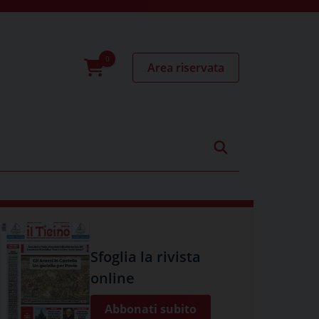
Area riservata
0
prodotti
Sfoglia la rivista
online
Abbonati subito