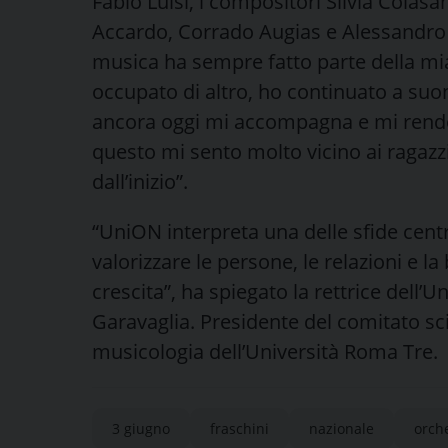
Fabio Luisi, i compositori Silvia Colas
Accardo, Corrado Augias e Alessandro B
musica ha sempre fatto parte della mi
occupato di altro, ho continuato a suo
ancora oggi mi accompagna e mi rende f
questo mi sento molto vicino ai ragazz
dall’inizio”.
“UniON interpreta una delle sfide cent
valorizzare le persone, le relazioni e l
crescita”, ha spiegato la rettrice dell’
Garavaglia. Presidente del comitato sc
musicologia dell’Università Roma Tre.
3 giugno
fraschini
nazionale
orch