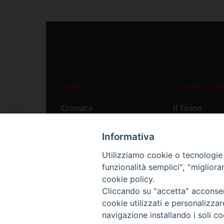
News
Il settimanale
Cronaca
Il Ticino
Attualità
Abbonament
Informativa
Primo Piano
Privacy Polic
Utilizziamo cookie o tecnologie s
Territorio
funzionalità semplici", "miglior
Città
cookie policy.
Cliccando su "accetta" acconsent
Politica
cookie utilizzati e personalizza
Sport
navigazione installando i soli co