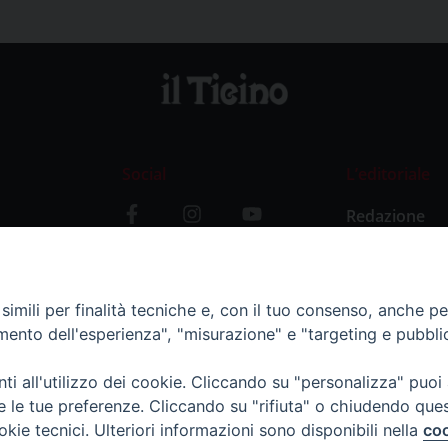
Social
L’editoriale
Redazione
i
Storia
y
imili per finalità tecniche e, con il tuo consenso, anche per 
amento dell'esperienza", "misurazione" e "targeting e pubbli
i all'utilizzo dei cookie. Cliccando su "personalizza" puoi
re le tue preferenze. Cliccando su "rifiuta" o chiudendo que
okie tecnici. Ulteriori informazioni sono disponibili nella
coo