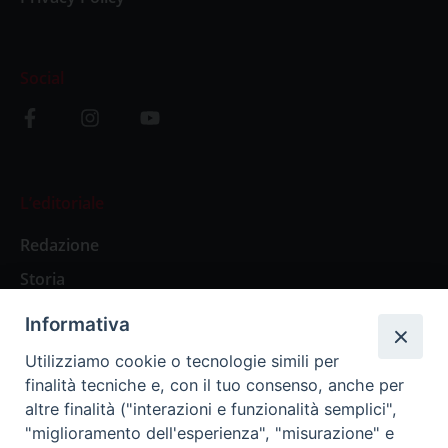
Social
L’editoriale
Redazione
Storia
Informativa
Abbonamenti
Utilizziamo cookie o tecnologie simili per
finalità tecniche e, con il tuo consenso, anche per
Abbonamento Annuale Digitale
altre finalità ("interazioni e funzionalità semplici",
"miglioramento dell'esperienza", "misurazione" e
Abbonamento Annuale Cartaceo