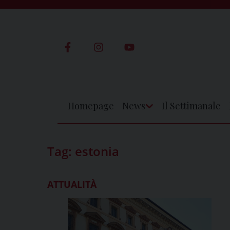
Skip
to
content
Homepage
News
Il Settimanale
Apri
Menu
Tag:
estonia
ATTUALITÀ