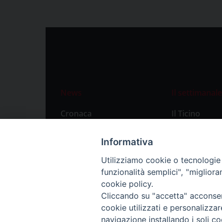
News
Il settimanale
Cronaca
Il Ticino
Attualità
Abbonament
Informativa
Primo Piano
Privacy Polic
Utilizziamo cookie o tecnologie s
Territorio
funzionalità semplici", "miglior
Città
cookie policy.
Cliccando su "accetta" acconsent
Politica
cookie utilizzati e personalizza
Sport
navigazione installando i soli co