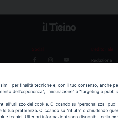
Social
L’editoriale
Redazione
i
Storia
y
imili per finalità tecniche e, con il tuo consenso, anche per 
amento dell'esperienza", "misurazione" e "targeting e pubbli
i all'utilizzo dei cookie. Cliccando su "personalizza" puoi
re le tue preferenze. Cliccando su "rifiuta" o chiudendo que
okie tecnici. Ulteriori informazioni sono disponibili nella
coo