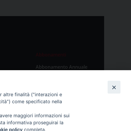
Abbonamenti
Abbonamento Annuale
Digitale
Abbonamento Annuale
Cartaceo
altre finalità ("interazioni e
Abbonamento Singola
cità") come specificato nella
Copia Digitale
 avere maggiori informazioni sui
sta informativa proseguirai la
kie policy
completa.