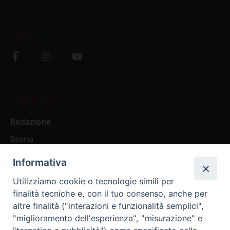
Social
L’editoriale
Redazione
Storia
Informativa
Abbonamenti
Utilizziamo cookie o tecnologie simili per
finalità tecniche e, con il tuo consenso, anche per
Abbonamento Annuale Digitale
altre finalità ("interazioni e funzionalità semplici",
"miglioramento dell'esperienza", "misurazione" e
Abbonamento Annuale Cartaceo