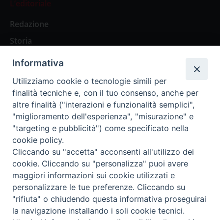
L’editoriale
Redazione
Storia
Informativa
Abbonamenti
Utilizziamo cookie o tecnologie simili per
finalità tecniche e, con il tuo consenso, anche per
Abbonamento Annuale Digitale
altre finalità ("interazioni e funzionalità semplici",
"miglioramento dell'esperienza", "misurazione" e
Abbonamento Annuale Cartaceo
"targeting e pubblicità") come specificato nella
Abbonamento Singola Copia Digitale
cookie policy.
Cliccando su "accetta" acconsenti all'utilizzo dei
cookie. Cliccando su "personalizza" puoi avere
maggiori informazioni sui cookie utilizzati e
personalizzare le tue preferenze. Cliccando su
Redazione: Pavia, Piazza Duomo 11 - tel. 0382.24736 -
"rifiuta" o chiudendo questa informativa proseguirai
amministrazione@ilticino.it - repossi@ilticino.it - P.
la navigazione installando i soli cookie tecnici.
IVA: 00213430184