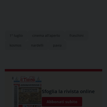
1° luglio
cinema all'aperto
fraschini
kosmos
nardelli
pavia
Sfoglia la rivista online
Abbonati subito